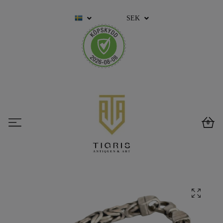
SEK
0