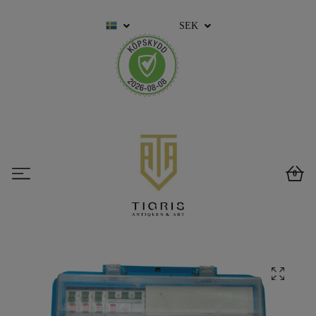
SEK
0