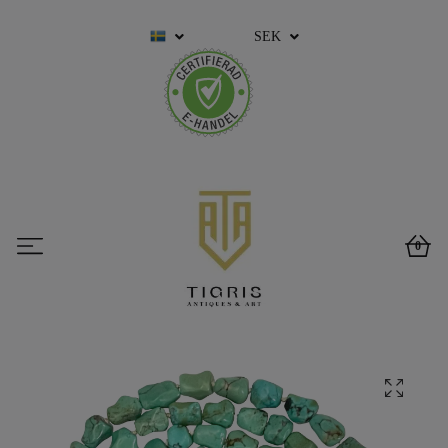
SEK
0