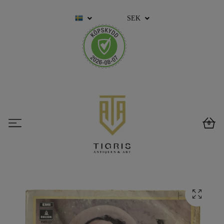
SEK
0