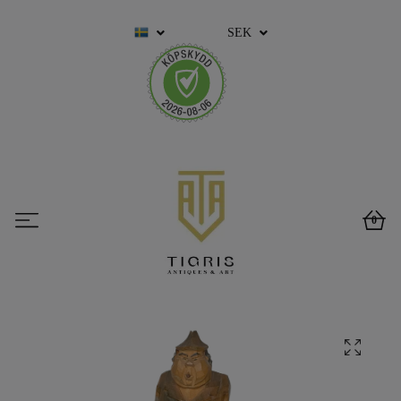
SEK
0