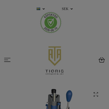
SEK
0