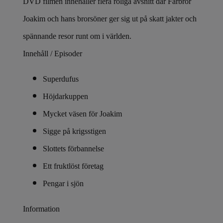
DVD filmen innehåller flera roliga avsnitt där Farbror
Joakim och hans brorsöner ger sig ut på skatt jakter och
spännande resor runt om i världen.
Innehåll / Episoder
Superdufus
Höjdarkuppen
Mycket väsen för Joakim
Sigge på krigsstigen
Slottets förbannelse
Ett fruktlöst företag
Pengar i sjön
Information