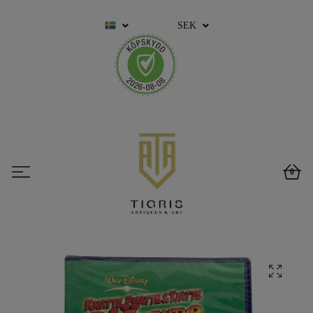
SEK
0