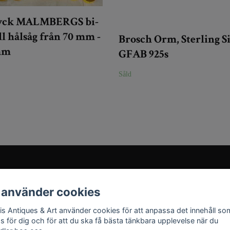
tyck MALMBERGS bi-
l hålsåg från 70 mm -
Brosch Orm, Sterling S
mm
GFAB 925s
Såld
Sociala medier
 använder cookies
Instagram
ris Antiques & Art använder cookies för att anpassa det innehåll so
YouTube
as för dig och för att du ska få bästa tänkbara upplevelse när du