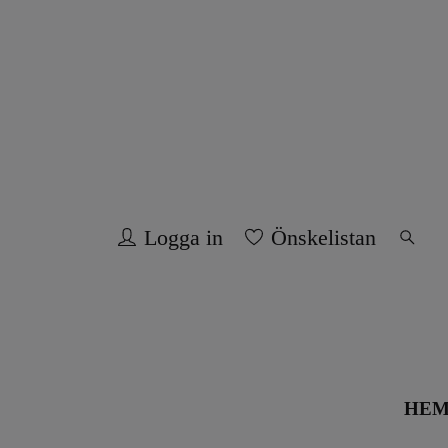
Logga in
Önskelistan
HE