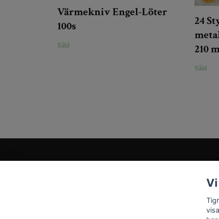
Värmekniv Engel-Löter
24 S
100s
metal
Såld
210 
Såld
Kundtjänst
Vi
Tveka inte att kontakta oss på
Info@tigrisantiques.com
Tig
vis