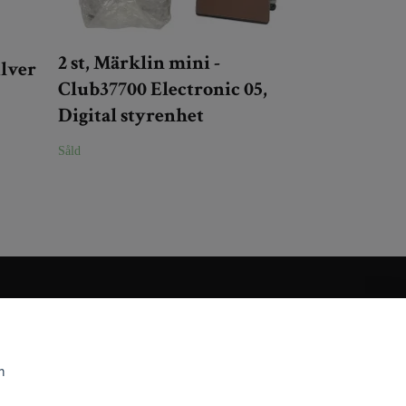
2 st, Märklin mini -
ilver
Club37700 Electronic 05,
Digital styrenhet
Såld
m