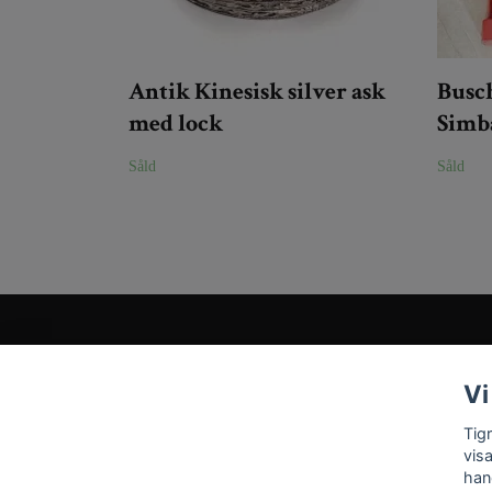
Antik Kinesisk silver ask
Busc
med lock
Simb
Såld
Såld
Kundtjänst
Vi
Tveka inte att kontakta oss på
Info@tigrisantiques.com
Tig
vis
han