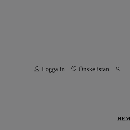
Logga in
Önskelistan
HE