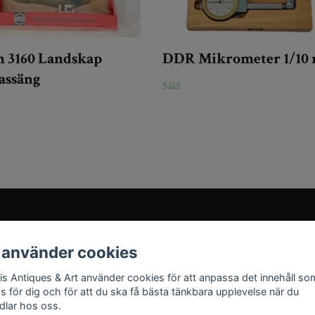
h 3160 Landskap
DDR Mikrometer 1/10
assäng
Såld
Sociala medier
 använder cookies
Instagram
ris Antiques & Art använder cookies för att anpassa det innehåll so
YouTube
as för dig och för att du ska få bästa tänkbara upplevelse när du
dlar hos oss.