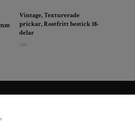
Vintage, Texturerade
prickar, Rostfritt bestick 18-
 mm
delar
Såld
m