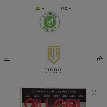
SEK
0