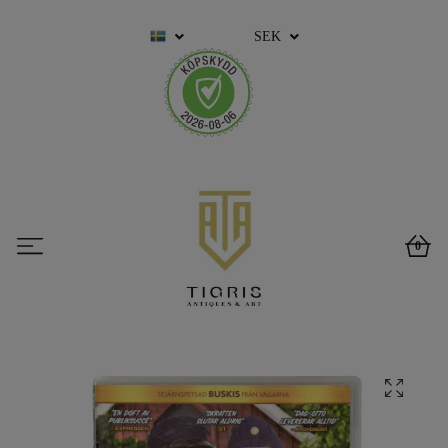
SEK
0