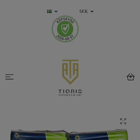
SEK
0