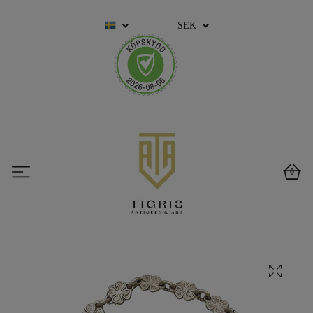
SEK
0