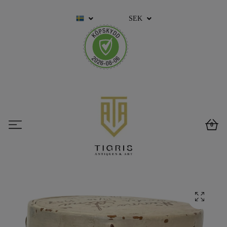
SEK
0