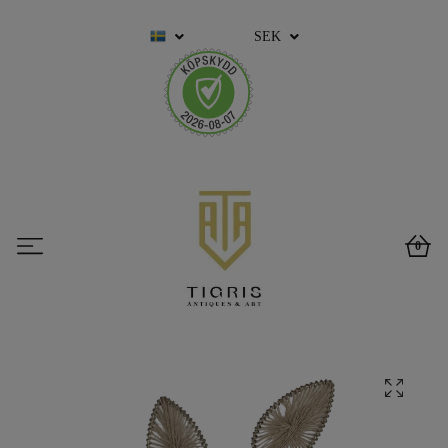
SEK
0