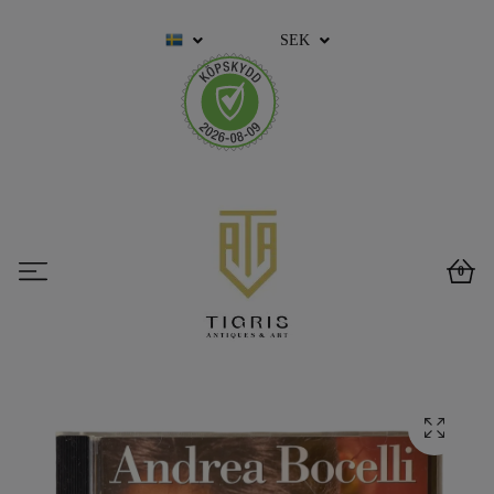
SEK
0