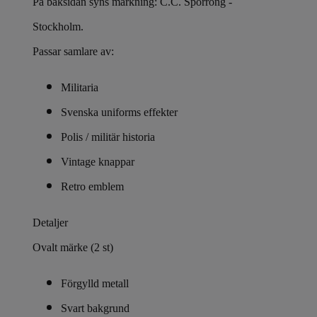
På baksidan syns märkning: C.C. Sporrong -
Stockholm.
Passar samlare av:
Militaria
Svenska uniforms effekter
Polis / militär historia
Vintage knappar
Retro emblem
Detaljer
Ovalt märke (2 st)
Förgylld metall
Svart bakgrund