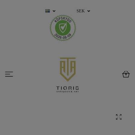
SEK
0