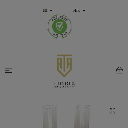
SEK
0