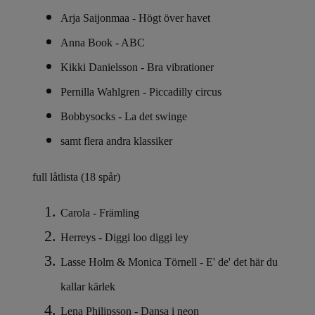
Arja Saijonmaa - Högt över havet
Anna Book - ABC
Kikki Danielsson - Bra vibrationer
Pernilla Wahlgren - Piccadilly circus
Bobbysocks - La det swinge
samt flera andra klassiker
full låtlista (18 spår)
Carola - Främling
Herreys - Diggi loo diggi ley
Lasse Holm & Monica Törnell - E' de' det här du
kallar kärlek
Lena Philipsson - Dansa i neon