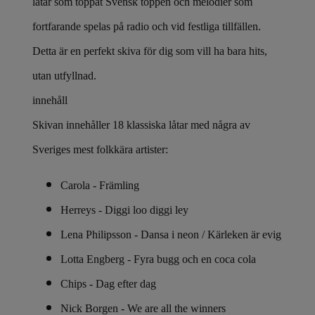
låtar som toppat Svensk toppen och melodier som
fortfarande spelas på radio och vid festliga tillfällen.
Detta är en perfekt skiva för dig som vill ha bara hits,
utan utfyllnad.
innehåll
Skivan innehåller 18 klassiska låtar med några av
Sveriges mest folkkära artister:
Carola - Främling
Herreys - Diggi loo diggi ley
Lena Philipsson - Dansa i neon / Kärleken är evig
Lotta Engberg - Fyra bugg och en coca cola
Chips - Dag efter dag
Nick Borgen - We are all the winners