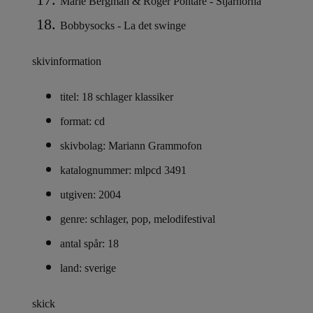
Marie Bergman & Roger Pontare - Stjärnorna
Bobbysocks - La det swinge
skivinformation
titel: 18 schlager klassiker
format: cd
skivbolag: Mariann Grammofon
katalognummer: mlpcd 3491
utgiven: 2004
genre: schlager, pop, melodifestival
antal spår: 18
land: sverige
skick