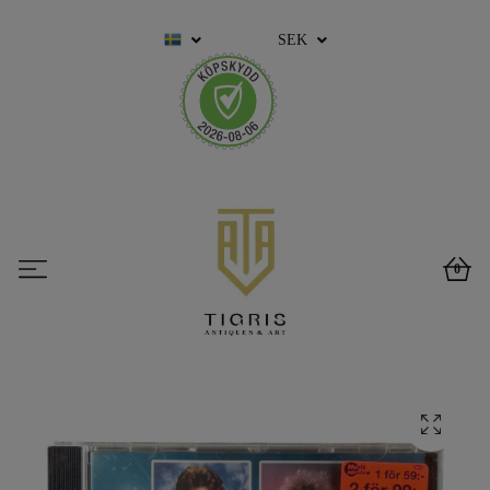
SEK
0