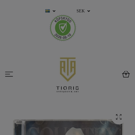
SEK
0