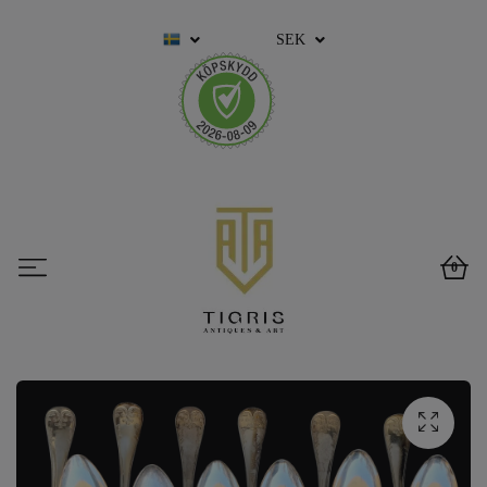
SEK
0