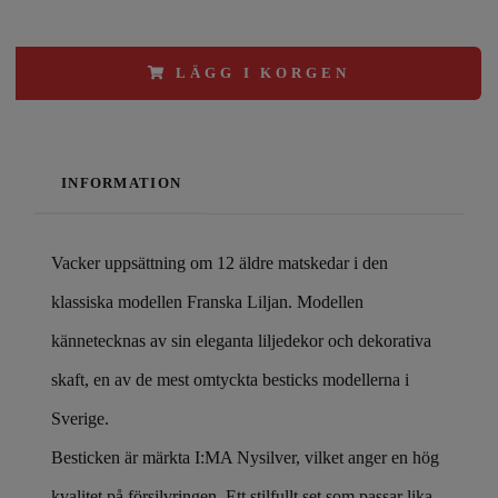
LÄGG I KORGEN
INFORMATION
Vacker uppsättning om 12 äldre matskedar i den
klassiska modellen Franska Liljan. Modellen
kännetecknas av sin eleganta liljedekor och dekorativa
skaft, en av de mest omtyckta besticks modellerna i
Sverige.
Besticken är märkta I:MA Nysilver, vilket anger en hög
kvalitet på försilvringen. Ett stilfullt set som passar lika