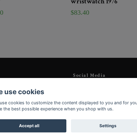
W
wristwatch 1976
20
$83.40
Social Media
Instagram
 use cookies
YouTube
use cookies to customize the content displayed to you and for you
e the best possible experience when you shop with us.
Accept all
Settings