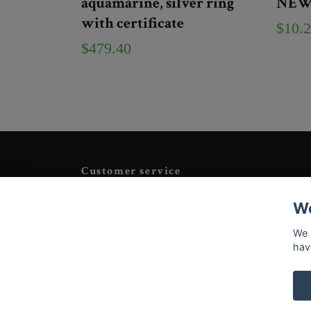
aquamarine, silver ring
NE
with certificate
$10.
$479.40
Customer service
Tveka inte att kontakta oss på
Info@tigrisantiques.com
We
We 
hav
© 2026 Tigris Antiques & Art