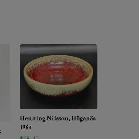
Henning Nilsson, Höganäs
1964
s
$95.40