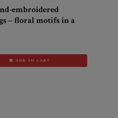
nd-embroidered
s – floral motifs in a
ADD TO CART