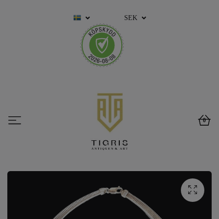
SEK
0