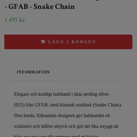
- GFAB - Snake Chain
1 495 kr
LÄGG I KORGEN
INFORMATION
Elegant och kraftigt halsband i äkta sterling silver
(925) från GFAB, med klassisk ormlänk (Snake Chain).
Den breda, följsamma designen ger halsbandet ett
exklusivt och tidlöst uttryck och gör det lika snyggt att
bära ensamt som tillsammans med ett hänge.