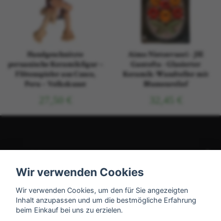
Handgeschnitzte
Aimo Nietosvuori - JIE
peruanische Keramikfigur –
Gantofta - Glasierter
Flötenspieler aus Cusco,
Keramik-Wandteller mit
Peru – Volkskunst
Blumenrelief
27,50 €
32,45 €
Kundtjänst
Wir verwenden Cookies
Sozialen Medien
Wir verwenden Cookies, um den für Sie angezeigten
Inhalt anzupassen und um die bestmögliche Erfahrung
beim Einkauf bei uns zu erzielen.