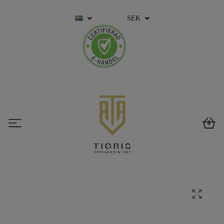
SEK
0