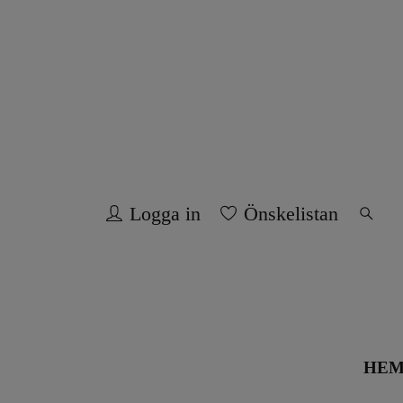
Logga in
Önskelistan
HE