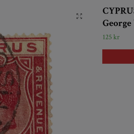
CYPRUS
George 
125 kr